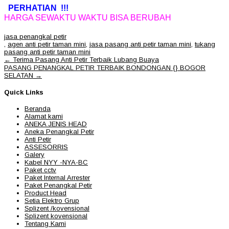
PERHATIAN !!!
HARGA SEWAKTU WAKTU BISA BERUBAH
jasa penangkal petir
,
agen anti petir taman mini
,
jasa pasang anti petir taman mini
,
tukang
pasang anti petir taman mini
Post
←
Terima Pasang Anti Petir Terbaik Lubang Buaya
navigation
PASANG PENANGKAL PETIR TERBAIK BONDONGAN {} BOGOR
SELATAN
→
Quick Links
Beranda
Alamat kami
ANEKA JENIS HEAD
Aneka Penangkal Petir
Anti Petir
ASSESORRIS
Galery
Kabel NYY -NYA-BC
Paket cctv
Paket Internal Arrester
Paket Penangkal Petir
Product Head
Setia Elektro Grup
Splizent /kovensional
Splizent kovensional
Tentang Kami