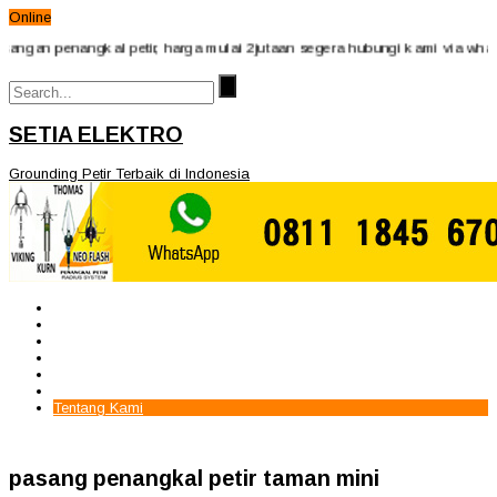
Online
n penangkal petir, harga mulai 2jutaan segera hubungi kami via whatsApp
SETIA ELEKTRO
Grounding Petir Terbaik di Indonesia
Beranda
Paket Penangkal Petir
Paket Internal Arrester
Paket cctv
Galery
Alamat kami
Tentang Kami
pasang penangkal petir taman mini