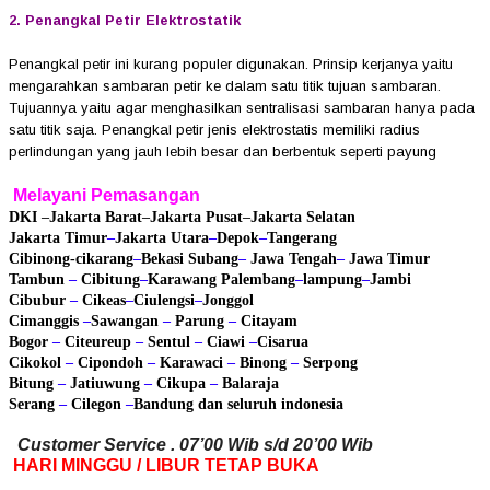
2. Penangkal Petir Elektrostatik
Penangkal petir ini kurang populer digunakan. Prinsip kerjanya yaitu
mengarahkan sambaran petir ke dalam satu titik tujuan sambaran.
Tujuannya yaitu agar menghasilkan sentralisasi sambaran hanya pada
satu titik saja. Penangkal petir jenis elektrostatis memiliki radius
perlindungan yang jauh lebih besar dan berbentuk seperti payung
Melayani Pemasangan
DKI
–
Jakarta Barat
–
Jakarta Pusat
–
Jakarta Selatan
Jakarta Timur
–
Jakarta Utara
–
Depok
–
Tangerang
Cibinong
-cikarang
–
Bekasi
Subang
–
Jawa Tengah
–
Jawa Timur
Tambun
–
Cibitung
–
Karawang
Palembang
–
lampung
–
Jambi
Cibubur
–
Cikeas
–
Ciulengsi
–
Jonggol
Cimanggis
–
Sawangan
–
Parung
–
Citayam
Bogor
–
Citeureup
–
Sentul
–
Ciawi
–
Cisarua
Cikokol
–
Cipondoh
–
Karawaci
–
Binong
–
Serpong
Bitung
–
Jatiuwung
–
Cikupa
–
Balaraja
Serang
–
Cilegon
–
Bandung
dan seluruh indonesia
Customer Service . 07’00 Wib s/d 20’00 Wib
HARI MINGGU / LIBUR TETAP BUKA