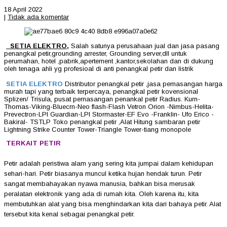
18 April 2022
|
Tidak ada komentar
SETIA ELEKTRO
,
Salah satunya perusahaan jual dan jasa pasang
penangkal petir,grounding arrester, Grounding server,dll untuk
perumahan, hotel ,pabrik,apertement ,kantor,sekolahan dan di dukung
oleh tenaga ahli yg profesioal di anti penangkal petir dan listrik
SETIA ELEKTRO
Distributor penangkal petir ,jasa pemasangan harga
murah tapi yang terbaik terpercaya, penangkal petir kovensional
Splizen/ Trisula, pusat pemasangan penankal petir Radius. Kurn-
Thomas-Viking-Bluecrn-Neo flash-Flash Vetron Orion -Nimbus-Helita-
Prevectron-LPI Guardian-LPI Stormaster-EF Evo -Franklin- Ufo Erico -
Bakiral- TSTLP Toko penangkal petir ,Alat Hitung sambaran petir
Lightning Strike Counter Tower-Triangle Tower-tiang monopole
TERKAIT PETIR
Petir adalah peristiwa alam yang sering kita jumpai dalam kehidupan
sehari-hari. Petir biasanya muncul ketika hujan hendak turun. Petir
sangat membahayakan nyawa manusia, bahkan bisa merusak
peralatan elektronik yang ada di rumah kita. Oleh karena itu, kita
membutuhkan alat yang bisa menghindarkan kita dari bahaya petir. Alat
tersebut kita kenal sebagai penangkal petir.