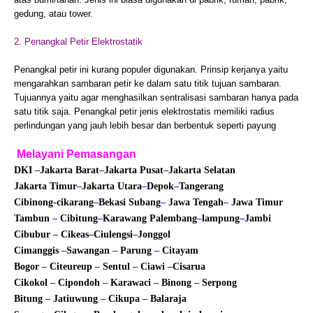
gedung, atau tower.
2. Penangkal Petir Elektrostatik
Penangkal petir ini kurang populer digunakan. Prinsip kerjanya yaitu
mengarahkan sambaran petir ke dalam satu titik tujuan sambaran.
Tujuannya yaitu agar menghasilkan sentralisasi sambaran hanya pada
satu titik saja. Penangkal petir jenis elektrostatis memiliki radius
perlindungan yang jauh lebih besar dan berbentuk seperti payung
Melayani Pemasangan
DKI
–
Jakarta Barat
–
Jakarta Pusat
–
Jakarta Selatan
Jakarta Timur
–
Jakarta Utara
–
Depok
–
Tangerang
Cibinong
-cikarang
–
Bekasi
Subang
–
Jawa Tengah
–
Jawa Timur
Tambun
–
Cibitung
–
Karawang
Palembang
–
lampung
–
Jambi
Cibubur
–
Cikeas
–
Ciulengsi
–
Jonggol
Cimanggis
–
Sawangan
–
Parung
–
Citayam
Bogor
–
Citeureup
–
Sentul
–
Ciawi
–
Cisarua
Cikokol
–
Cipondoh
–
Karawaci
–
Binong
–
Serpong
Bitung
–
Jatiuwung
–
Cikupa
–
Balaraja