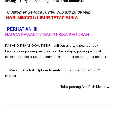
Serang
–
Cilegon
–
Bandung
dan seluruh indonesia
Customer Service . 07’00 Wib s/d 20’00 Wib
HARI MINGGU / LIBUR TETAP BUKA
PERHATIAN !!!
HARGA SEWAKTU WAKTU BISA BERUBAH
PASANG PENANGKAL PETIR
,
ahli pasang anti petir pondok
kelapa
,
jasa pasang anti petir pondok kelapa
,
pasang anti petir
terbaik di pondok kelapa
,
terima pasang anti petir pondok kelapa
Post
←
Pasang Anti Petir Splizen Rumah Tinggal di Pondok Ungu*
navigation
Bakasi
Toko pasang Anti Petir Kleder
→