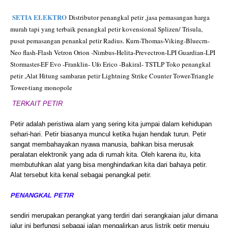
SETIA ELEKTRO
Distributor penangkal petir ,jasa pemasangan harga
murah tapi yang terbaik penangkal petir kovensional Splizen/ Trisula,
pusat pemasangan penankal petir Radius. Kurn-Thomas-Viking-Bluecrn-
Neo flash-Flash Vetron Orion -Nimbus-Helita-Prevectron-LPI Guardian-LPI
Stormaster-EF Evo -Franklin- Ufo Erico -Bakiral- TSTLP Toko penangkal
petir ,Alat Hitung sambaran petir Lightning Strike Counter Tower-Triangle
Tower-tiang monopole
TERKAIT PETIR
Petir adalah peristiwa alam yang sering kita jumpai dalam kehidupan
sehari-hari. Petir biasanya muncul ketika hujan hendak turun. Petir
sangat membahayakan nyawa manusia, bahkan bisa merusak
peralatan elektronik yang ada di rumah kita. Oleh karena itu, kita
membutuhkan alat yang bisa menghindarkan kita dari bahaya petir.
Alat tersebut kita kenal sebagai penangkal petir.
PENANGKAL PETIR
sendiri merupakan perangkat yang terdiri dari serangkaian jalur dimana
jalur ini berfungsi sebagai jalan mengalirkan arus listrik petir menuju