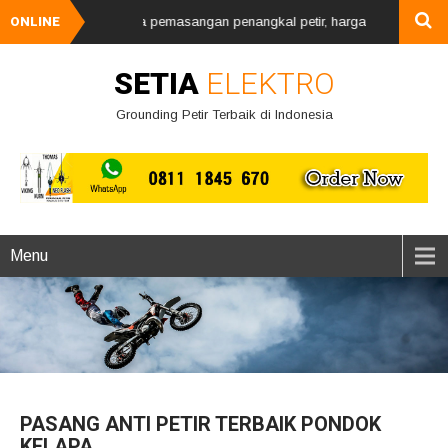
ETIA ELEKTRO jasa pemasangan penangkal petir, harga mulai 2jutaan sege
ONLINE
SETIA
ELEKTRO
Grounding Petir Terbaik di Indonesia
Menu
PASANG ANTI PETIR TERBAIK PONDOK
KELAPA