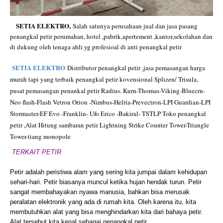
SETIA ELEKTRO
,
Salah satunya perusahaan jual dan jasa pasang
penangkal petir perumahan, hotel ,pabrik,apertement ,kantor,sekolahan dan
di dukung oleh tenaga ahli yg profesioal di anti penangkal petir
SETIA ELEKTRO
Distributor penangkal petir ,jasa pemasangan harga
murah tapi yang terbaik penangkal petir kovensional Splizen/ Trisula,
pusat pemasangan penankal petir Radius. Kurn-Thomas-Viking-Bluecrn-
Neo flash-Flash Vetron Orion -Nimbus-Helita-Prevectron-LPI Guardian-LPI
Stormaster-EF Evo -Franklin- Ufo Erico -Bakiral- TSTLP Toko penangkal
petir ,Alat Hitung sambaran petir Lightning Strike Counter Tower-Triangle
Tower-tiang monopole
TERKAIT PETIR
Petir adalah peristiwa alam yang sering kita jumpai dalam kehidupan
sehari-hari. Petir biasanya muncul ketika hujan hendak turun. Petir
sangat membahayakan nyawa manusia, bahkan bisa merusak
peralatan elektronik yang ada di rumah kita. Oleh karena itu, kita
membutuhkan alat yang bisa menghindarkan kita dari bahaya petir.
Alat tersebut kita kenal sebagai penangkal petir.