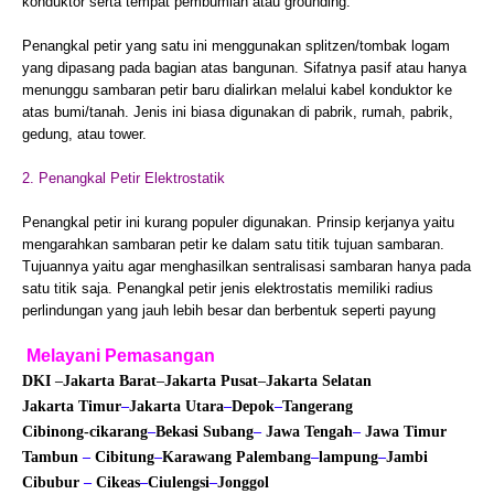
konduktor serta tempat pembumian atau grounding.
Penangkal petir yang satu ini menggunakan splitzen/tombak logam
yang dipasang pada bagian atas bangunan. Sifatnya pasif atau hanya
menunggu sambaran petir baru dialirkan melalui kabel konduktor ke
atas bumi/tanah. Jenis ini biasa digunakan di pabrik, rumah, pabrik,
gedung, atau tower.
2. Penangkal Petir Elektrostatik
Penangkal petir ini kurang populer digunakan. Prinsip kerjanya yaitu
mengarahkan sambaran petir ke dalam satu titik tujuan sambaran.
Tujuannya yaitu agar menghasilkan sentralisasi sambaran hanya pada
satu titik saja. Penangkal petir jenis elektrostatis memiliki radius
perlindungan yang jauh lebih besar dan berbentuk seperti payung
Melayani Pemasangan
DKI
–
Jakarta Barat
–
Jakarta Pusat
–
Jakarta Selatan
Jakarta Timur
–
Jakarta Utara
–
Depok
–
Tangerang
Cibinong
-cikarang
–
Bekasi
Subang
–
Jawa Tengah
–
Jawa Timur
Tambun
–
Cibitung
–
Karawang
Palembang
–
lampung
–
Jambi
Cibubur
–
Cikeas
–
Ciulengsi
–
Jonggol