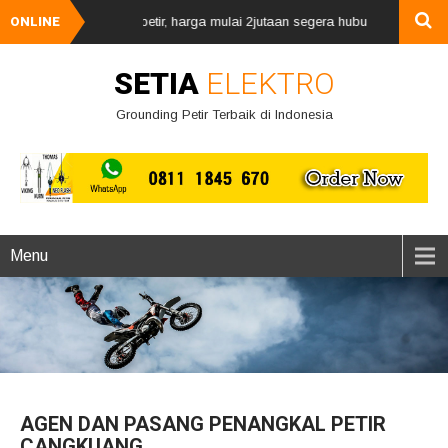
gan penangkal petir, harga mulai 2jutaan segera hubungi kami via whats
ONLINE
SETIA
ELEKTRO
Grounding Petir Terbaik di Indonesia
Menu
AGEN DAN PASANG PENANGKAL PETIR
CANGKUANG