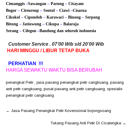
Cimanggis
–
Sawangan
–
Parung
–
Citayam
Bogor
–
Citeureup
–
Sentul
–
Ciawi
–
Cisarua
Cikokol
–
Cipondoh
–
Karawaci
–
Binong
–
Serpong
Bitung
–
Jatiuwung
–
Cikupa
–
Balaraja
Serang
–
Cilegon
–
Bandung
dan seluruh indonesia
Customer Service . 07’00 Wib s/d 20’00 Wib
HARI MINGGU / LIBUR TETAP BUKA
PERHATIAN !!!
HARGA SEWAKTU WAKTU BISA BERUBAH
penangkal Petir
,
jasa pasang penangkal petir cangkuang
,
pasang
anti petir cangkuang
,
pusat pasang anti petir cangkuang
,
spesialis
penangkal petir cangkuang
Post
←
Jasa Pasang Penangkal Petir Kovensional bojongsoang
navigation
Tukang Pasang Anti Petir Di Cicalengka
→