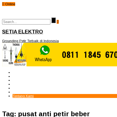
Online
SETIA ELEKTRO
Grounding Petir Terbaik di Indonesia
Beranda
Paket Penangkal Petir
Paket Internal Arrester
Paket cctv
Galery
Alamat kami
Tentang Kami
Tag: pusat anti petir beber