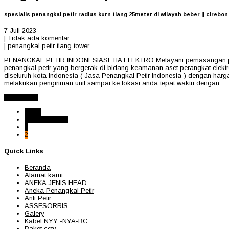
spesialis penangkal petir radius kurn tiang 25meter di wilayah beber || cirebon
7 Juli 2023
|
Tidak ada komentar
|
penangkal petir tiang tower
PENANGKAL PETIR INDONESIASETIA ELEKTRO Melayani pemasangan penangk
penangkal petir yang bergerak di bidang keamanan aset perangkat ele
diseluruh kota Indonesia ( Jasa Penangkal Petir Indonesia ) dengan harg
melakukan pengiriman unit sampai ke lokasi anda tepat waktu dengan…
Read More
2 of 2
« Sebelumnya
1
2
Quick Links
Beranda
Alamat kami
ANEKA JENIS HEAD
Aneka Penangkal Petir
Anti Petir
ASSESORRIS
Galery
Kabel NYY -NYA-BC
Paket cctv