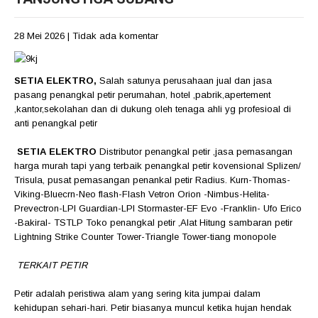
28 Mei 2026
|
Tidak ada komentar
SETIA ELEKTRO,
Salah satunya perusahaan jual dan jasa
pasang penangkal petir perumahan, hotel ,pabrik,apertement
,kantor,sekolahan dan di dukung oleh tenaga ahli yg profesioal di
anti penangkal petir
SETIA ELEKTRO
Distributor penangkal petir ,jasa pemasangan
harga murah tapi yang terbaik penangkal petir kovensional Splizen/
Trisula, pusat pemasangan penankal petir Radius. Kurn-Thomas-
Viking-Bluecrn-Neo flash-Flash Vetron Orion -Nimbus-Helita-
Prevectron-LPI Guardian-LPI Stormaster-EF Evo -Franklin- Ufo Erico
-Bakiral- TSTLP Toko penangkal petir ,Alat Hitung sambaran petir
Lightning Strike Counter Tower-Triangle Tower-tiang monopole
TERKAIT PETIR
Petir adalah peristiwa alam yang sering kita jumpai dalam
kehidupan sehari-hari. Petir biasanya muncul ketika hujan hendak